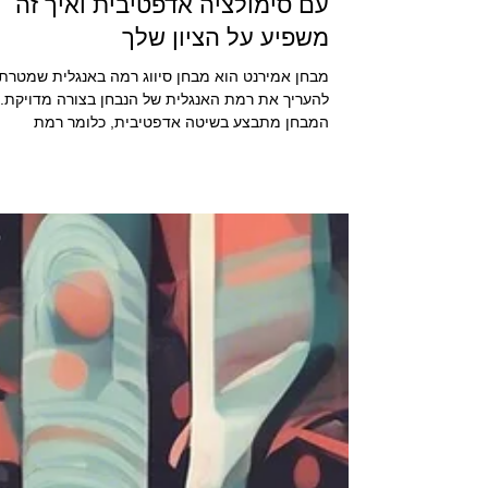
הכנה לאמירנט
למה חשוב ללמוד למבחן אמירנט
עם סימולציה אדפטיבית ואיך זה
משפיע על הציון שלך
מבחן אמירנט הוא מבחן סיווג רמה באנגלית שמטרתו
להעריך את רמת האנגלית של הנבחן בצורה מדויקת.
המבחן מתבצע בשיטה אדפטיבית, כלומר רמת
השאלות משתנה בהתאם לתשובות של הנבחן. זה או
שהמבחן מתאים את עצמו לרמת הידע שלך בזמן
אמת, וכך הציון הסופי משקף בצורה אמינה את הרמ
האמיתית שלך, גם אם לא ענית נכונה על כל השאלות
לימוד למבחן אמירנט באמצעות סימולציה אדפטיבית
הוא כלי חשוב במיוחד שמאפשר הכנה מדויקת
ואפקטיבית. במאמר זה נבחן למה שיטת הלימוד הזו 
כך משמעותית ואיך היא משפיעה על הציון שלך.