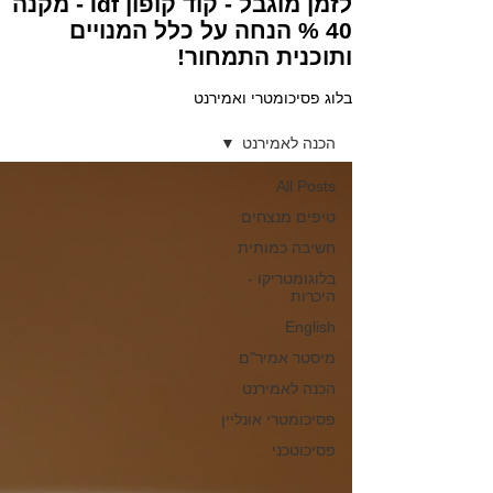
לזמן מוגבל - קוד קופון idf - מקנה
40 % הנחה על כלל המנויים
ותוכנית התמחור!
בלוג פסיכומטרי ואמירנט
הכנה לאמירנט
All Posts
טיפים מנצחים
חשיבה כמותית
בלוגומטריקו -
היכרות
English
מיסטר אמיר"ם
הכנה לאמירנט
פסיכומטרי אונליין
פסיכוטכני