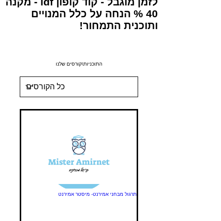
לזמן מוגבל - קוד קופון idf - מקנה
40 % הנחה על כלל המנויים
ותוכנית התמחור!
התוכניות\קורסים שלנו
תרגול מבחני אמירנט- מיסטר אמירנט