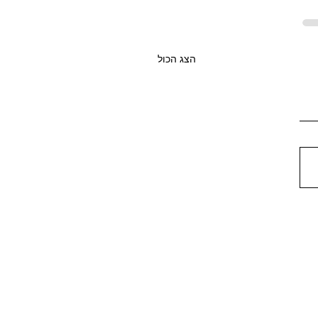
הצג הכול
המילים הכי נפוצות
 ב-G באמירנט