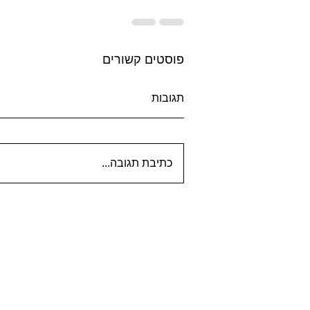
פוסטים קשורים
תגובות
כתיבת תגובה...
50 מילים באנגלית מתחילות בN
עם תרגום לעברית לאמירנט