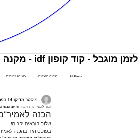
לזמן מוגבל - קוד קופון idf - מקנה 40 % הנחה על כלל המנויים ותוכנית התמחור!
All Posts
טיפים מנצחים
חשיבה כמותית
מיסטר מדיקו
14 בפבר׳ 2024
פסיכומטרי אונליין
פסיכוטכני
הכנה לאמיר"ם - התמודדות עם הבנת ה
הכנה לאמיר"ם
שלום קוראים יקרים!
בפוסט הזה בהכנה לאמיר"