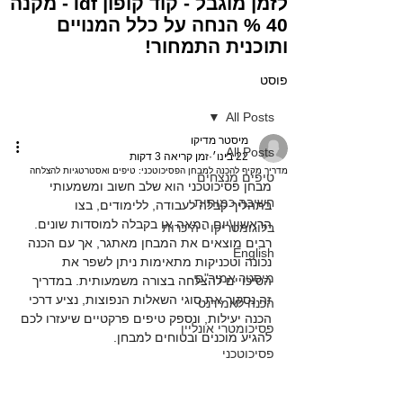
לזמן מוגבל - קוד קופון idf - מקנה
40 % הנחה על כלל המנויים
ותוכנית התמחור!
פוסט
All Posts
מיסטר מדיקו
All Posts
22 בינו׳
זמן קריאה 3 דקות
מדריך מקיף להכנה למבחן הפסיכוטכני: טיפים ואסטרטגיות להצלחה
טיפים מנצחים
מבחן פסיכוטכני הוא שלב חשוב ומשמעותי 
חשיבה כמותית
בתהליך קבלה לעבודה, ללימודים, בצו 
הראשון\יום המאה או בקבלה למוסדות שונים. 
בלוגומטריקו - היכרות
רבים מוצאים את המבחן מאתגר, אך עם הכנה 
English
נכונה וטכניקות מתאימות ניתן לשפר את 
מיסטר אמיר"ם
הסיכויים להצלחה בצורה משמעותית. במדריך 
זה נסקור את סוגי השאלות הנפוצות, נציע דרכי 
הכנה לאמירנט
הכנה יעילות, ונספק טיפים פרקטיים שיעזרו לכם 
פסיכומטרי אונליין
להגיע מוכנים ובטוחים למבחן.
פסיכוטכני