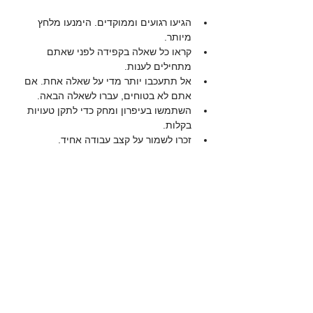
הגיעו רגועים וממוקדים. הימנעו מלחץ 
מיותר.
קראו כל שאלה בקפידה לפני שאתם 
מתחילים לענות.
אל תתעכבו יותר מדי על שאלה אחת. אם 
אתם לא בטוחים, עברו לשאלה הבאה.
השתמשו בעיפרון ומחק כדי לתקן טעויות 
בקלות.
זכרו לשמור על קצב עבודה אחיד.
דוגמה לאסטרטגיה 
לפתרון שאלות סדרות 
מספריות
נניח שיש סדרה: 2, 4, 8, 16, ?
המשימה היא למצוא את המספר הבא. כאן ניתן 
לזהות שכל מספר הוא כפולה של 2 במספר 