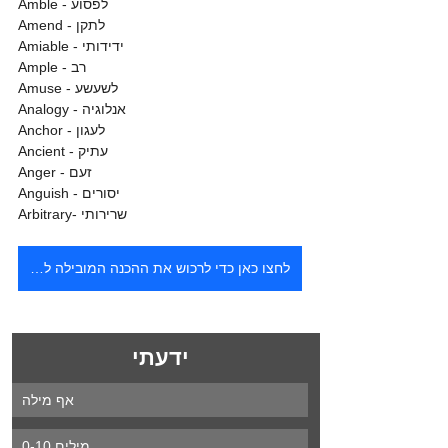
Amble - לפסוע
Amend - לתקן
Amiable - ידידותי
Ample - רב
Amuse - לשעשע
Analogy - אנלוגיה
Anchor - לעגון
Ancient - עתיק
Anger - זעם
Anguish - יסורים
Arbitrary- שרירותי
לחצו כאן כדי לרכוש את ההכנה המובילה לאמירנט\אמיר"ם - קוד קופון 303030 מקנה 30% הנחה
ידעתי
אף מילה
0-10 מילים