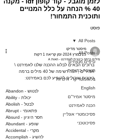
לזמן מוגבל - קוד קופון idf - מקנה
40 % הנחה על כלל המנויים
ותוכנית התמחור!
פוסט
All Posts
מיסטר מדיקו
All Posts
25 במרץ 2024
זמן קריאה 1 דקות
מילים ברמה בינונית לאמירנט - האות A
טיפים מנצחים
ברוכים הבאים לבלוג ההכנה שלנו לאמירנט \ 
חשיבה כמותית
אמיר"ם , הנה רשימה של 40 מילים ברמה 
בינונית שיכולים להופיע לכם באמירנט:
בלוגומטריקו - היכרות
English
Abandon - לנטוש
מיסטר אמיר"ם
Ability - יכולת
Abolish - לבטל
הכנה לאמירנט
Abrupt - פתאומי
פסיכומטרי אונליין
Absurd - חסר היגיון
פסיכוטכני
Abundant - שופע
Accidental - מקרי
Accomplish - להשיג