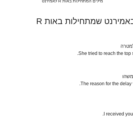
מילים המתחילות באות R לאמירנט
באמירנט שמתחילות באות R
מטרה  
שהו  