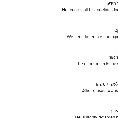
מידע  
ן  
אור  
עשות משהו  
ריך  