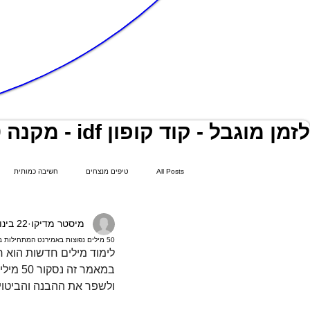
לזמן מוגבל - קוד קופון idf - מקנה 40 % הנחה על כלל המנויים ותוכנית התמחור!
All Posts
טיפים מנצחים
חשיבה כמותית
מיסטר מדיקו
22 בינו׳
פסיכומטרי אונליין
פסיכוטכני
50 מילים נפוצות באמירנט המתחילות באות R
לימוד מילים חדשות הוא ח
ולשפר את ההבנה והביטוי 